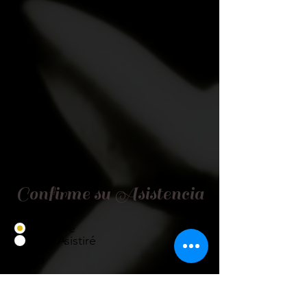
Confirme su Asistencia
Asistiré
No Asistiré
Título