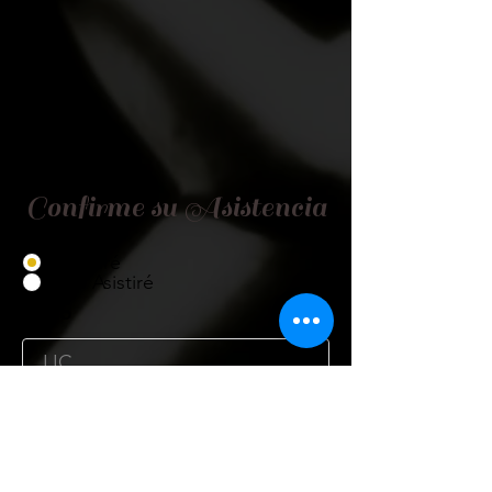
Confirme su Asistencia
Asistiré
No Asistiré
Título
Nombre