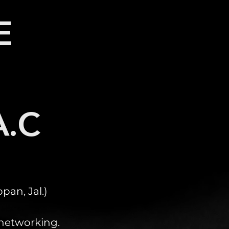
E
A.C
an, Jal.)
 networking.