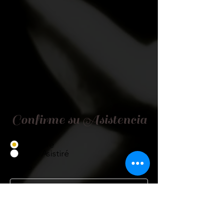
Confirme su Asistencia
Asistiré
No Asistiré
Título
Nombre