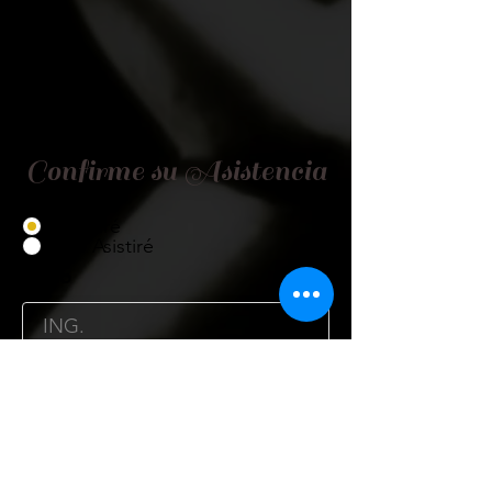
Confirme su Asistencia
Asistiré
No Asistiré
Título
Nombre
Cargo