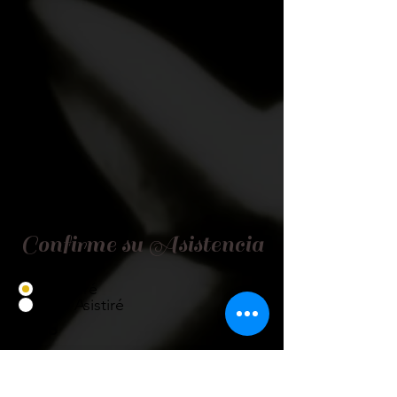
Confirme su Asistencia
Asistiré
No Asistiré
Título