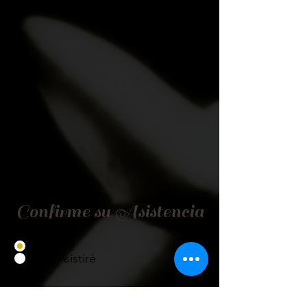
Confirme su Asistencia
Asistiré
No Asistiré
Título