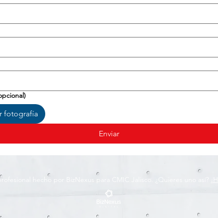
opcional)
r fotografía
Enviar
 profesional hecho por BizNexus para CMIC Jalisco. ¿Quieres uno así?
¡H