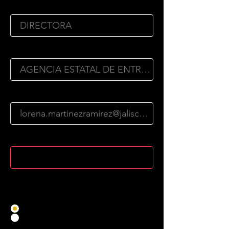
Cargo
Organismo
Correo Electrónico
Celular
¿Llevarás Acompañante?
*
No llevaré acompañante
Sí llevaré acompañante