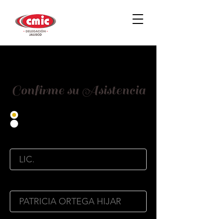
Confirme su Asistencia
Asistiré
No Asistiré
Título
Nombre