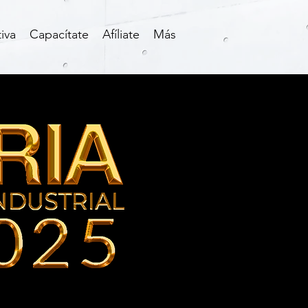
iva
Capacítate
Afíliate
Más