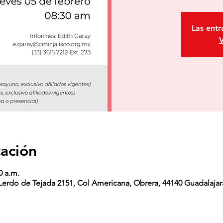
Las entr
V
cación
0 a.m.
erdo de Tejada 2151, Col Americana, Obrera, 44140 Guadalajara