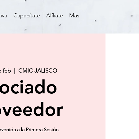
iva
Capacítate
Afíliate
Más
e feb
  |  
CMIC JALISCO
ociado
oveedor
venida a la Primera Sesión