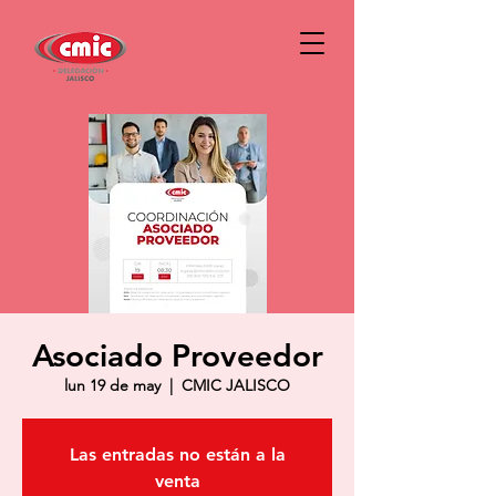
Asociado Proveedor
lun 19 de may
  |  
CMIC JALISCO
Las entradas no están a la
venta