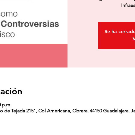
Infrae
Se ha cerrado
V
cación
0 p.m.
o de Tejada 2151, Col Americana, Obrera, 44150 Guadalajara, Ja