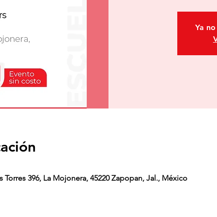
Ya no 
V
cación
as Torres 396, La Mojonera, 45220 Zapopan, Jal., México