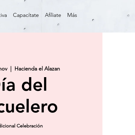
iva
Capacítate
Afíliate
Más
nov
  |  
Hacienda el Alazan
ía del
cuelero
dicional Celebración