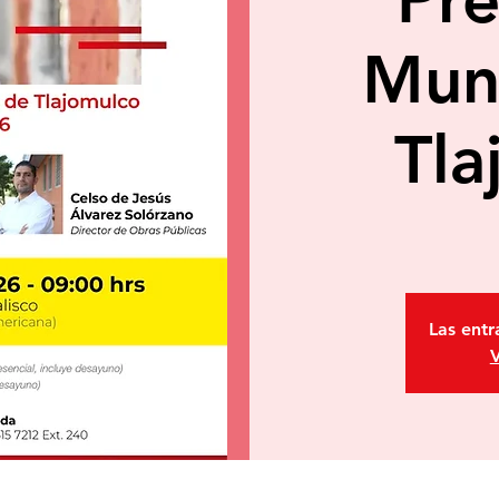
Muni
Tla
Las entr
V