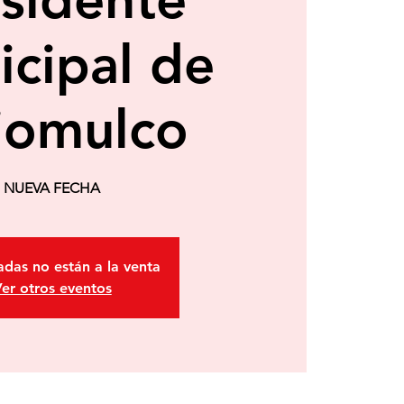
cipal de
jomulco
NUEVA FECHA
adas no están a la venta
er otros eventos