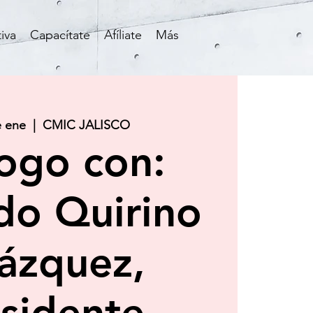
iva
Capacítate
Afíliate
Más
e ene
  |  
CMIC JALISCO
ogo con:
do Quirino
ázquez,
sidente