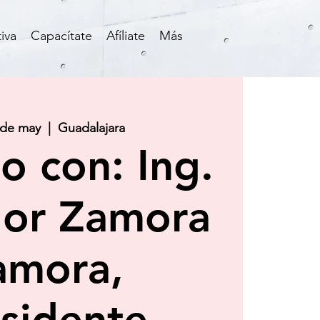
iva
Capacítate
Afíliate
Más
 de may
  |  
Guadalajara
o con: Ing.
dor Zamora
amora,
sidente