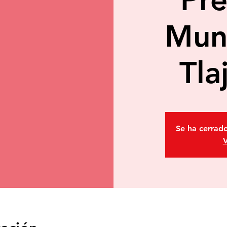
Muni
Tla
Se ha cerrado
V