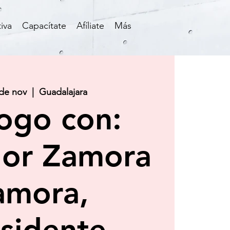
iva
Capacítate
Afíliate
Más
 de nov
  |  
Guadalajara
ogo con:
dor Zamora
amora,
sidente