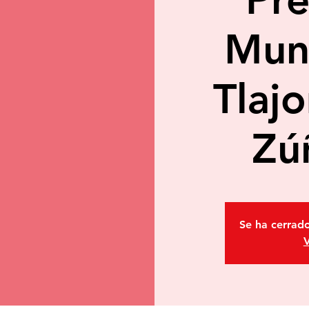
Muni
Tlaj
Zú
Se ha cerrado
V