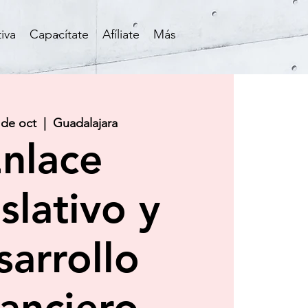
iva
Capacítate
Afíliate
Más
 de oct
  |  
Guadalajara
nlace
slativo y
arrollo
nanciero