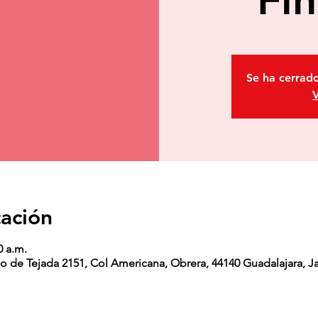
Se ha cerrado
V
cación
0 a.m.
o de Tejada 2151, Col Americana, Obrera, 44140 Guadalajara, Ja