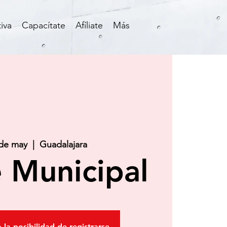
iva
Capacítate
Afíliate
Más
 de may
  |  
Guadalajara
 Municipal
 la posibilidad de registrarse