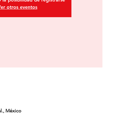
er otros eventos
l., México