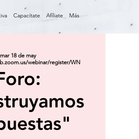
iva
Capacítate
Afíliate
Más
mar 18 de may
eb.zoom.us/webinar/register/WN
Foro:
struyamos
puestas"