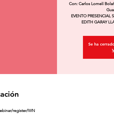
Con: Carlos Lomelí Bola
Gua
EVENTO PRESENCIAL 
EDITH GARAY LLA
Se ha cerrado
V
cación
ebinar/register/WN