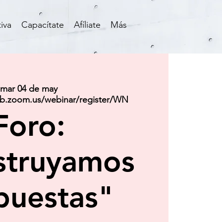
iva
Capacítate
Afíliate
Más
mar 04 de may
eb.zoom.us/webinar/register/WN
Foro:
struyamos
puestas"