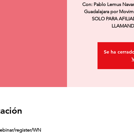
Con: Pablo Lemus Navar
Guadalajara por Movi
SOLO PARA AFILI
LLAMANDO 
Se ha cerrado
V
cación
ebinar/register/WN