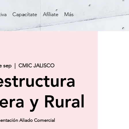
iva
Capacítate
Afíliate
Más
e sep
  |  
CMIC JALISCO
estructura
era y Rural
sentación Aliado Comercial