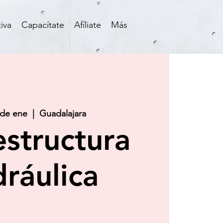
iva
Capacítate
Afíliate
Más
 de ene
  |  
Guadalajara
estructura
dráulica