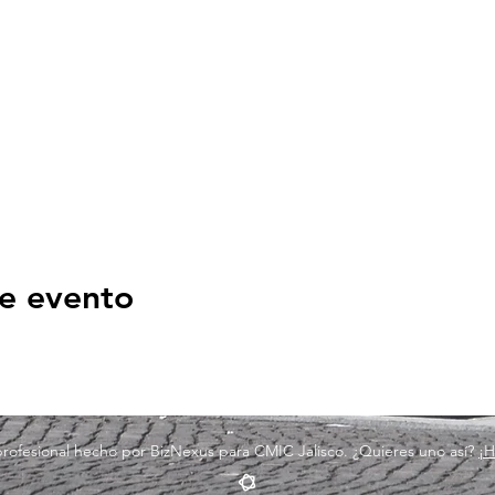
e evento
 profesional hecho por BizNexus para CMIC Jalisco. ¿Quieres uno así?
¡H