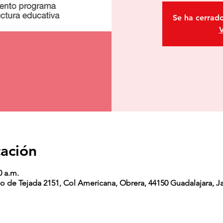
Se ha cerrado
V
cación
0 a.m.
o de Tejada 2151, Col Americana, Obrera, 44150 Guadalajara, Ja