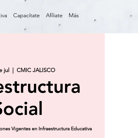
iva
Capacítate
Afíliate
Más
e jul
  |  
CMIC JALISCO
estructura
Social
iones Vigentes en Infraestructura Educativa