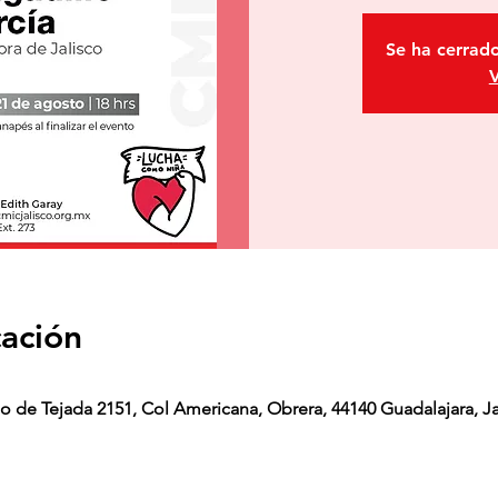
Se ha cerrado
V
cación
o de Tejada 2151, Col Americana, Obrera, 44140 Guadalajara, Ja