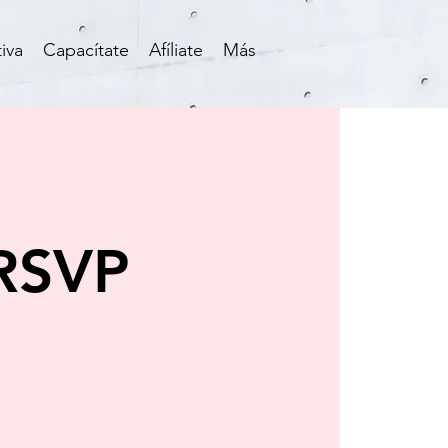
iva
Capacítate
Afíliate
Más
 RSVP