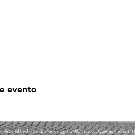
e evento
 profesional hecho por BizNexus para CMIC Jalisco. ¿Quieres uno así?
¡H