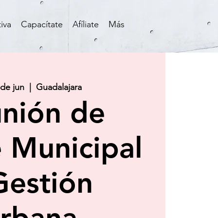
iva
Capacítate
Afíliate
Más
 de jun
  |  
Guadalajara
nión de
 Municipal
Gestión
rbana