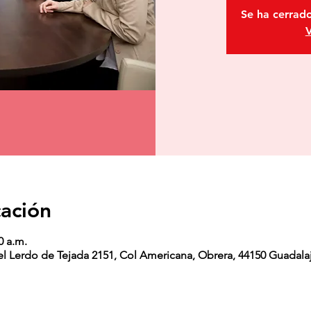
Se ha cerrado
V
cación
0 a.m.
 Lerdo de Tejada 2151, Col Americana, Obrera, 44150 Guadalaja