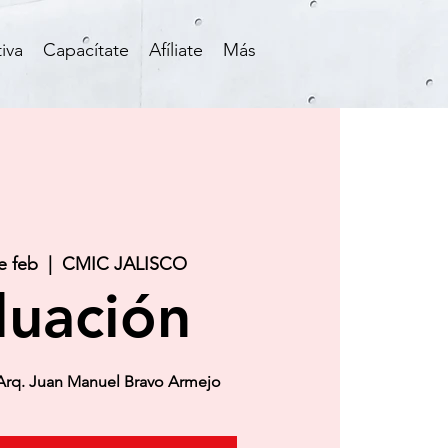
iva
Capacítate
Afíliate
Más
e feb
  |  
CMIC JALISCO
luación
Arq. Juan Manuel Bravo Armejo