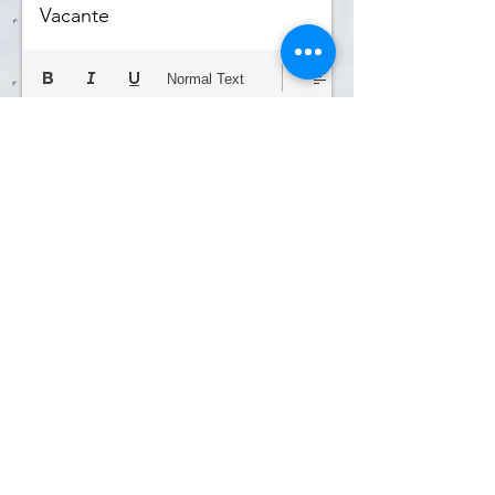
Vacante
Normal Text
Actualizar
Eliminar Vacante
©2022
Sitio profesional hecho por BizNexus para CMIC
Jalisco. ¿Quieres uno así?
¡Haz click aquí!