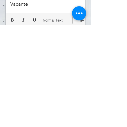
Vacante
Normal Text
Actualizar
Eliminar Vacante
©2022
Sitio profesional hecho por BizNexus para CMIC
Jalisco. ¿Quieres uno así?
¡Haz click aquí!