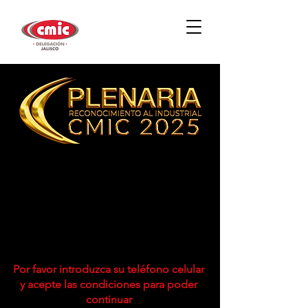
Ya no es posible confirmar
asistencia, favor de
comunicarse directo con CMIC
Por favor introduzca su teléfono celular
y acepte las condiciones para poder
continuar