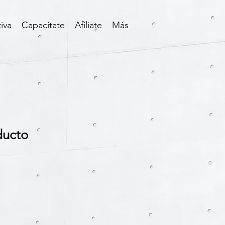
iva
Capacítate
Afíliate
Más
ducto