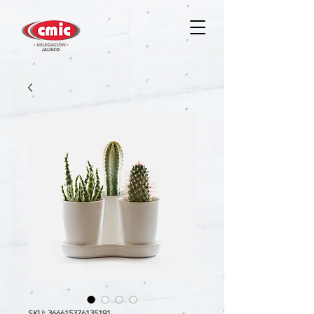
SKU: 366615376135191