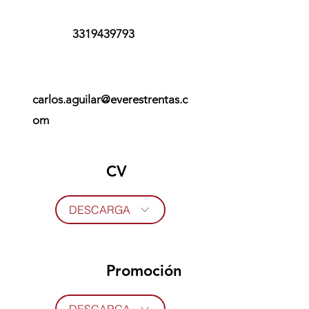
3319439793
carlos.aguilar@everestrentas.c
om
CV
DESCARGA
Promoción