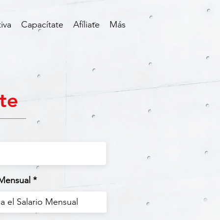
iva
Capacítate
Afíliate
Más
te
 Mensual