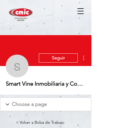
Más acciones
Seguir
Smart Vine Inmobiliaria
Smart Vine Inmobiliaria y Constructora SA de CV
< Volver a Bolsa de Trabajo