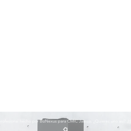
 profesional hecho por BizNexus para CMIC Jalisco. ¿Quieres uno así?
¡H