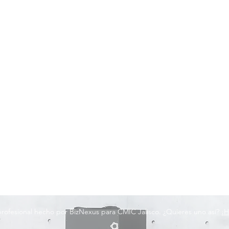
 profesional hecho por BizNexus para CMIC Jalisco. ¿Quieres uno así?
¡H