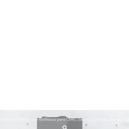
 profesional hecho por BizNexus para CMIC Jalisco. ¿Quieres uno así?
¡H