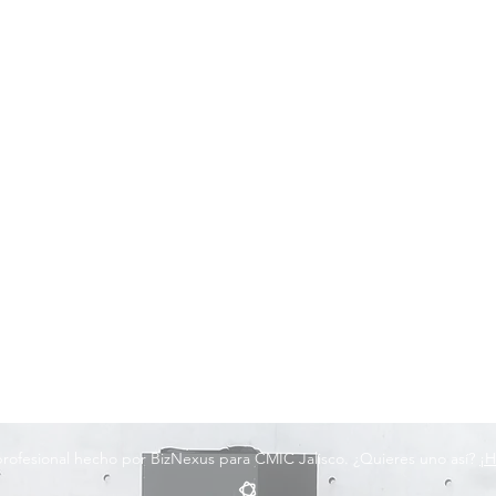
 profesional hecho por BizNexus para CMIC Jalisco. ¿Quieres uno así?
¡H