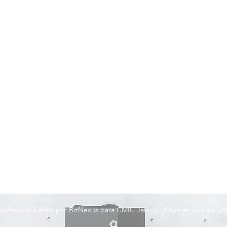
 profesional hecho por BizNexus para CMIC Jalisco. ¿Quieres uno así?
¡H