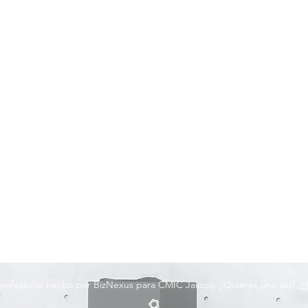
 profesional hecho por BizNexus para CMIC Jalisco. ¿Quieres uno así?
¡H