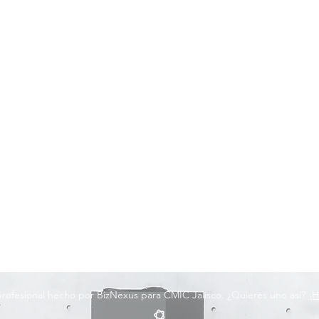
 profesional hecho por BizNexus para CMIC Jalisco. ¿Quieres uno así?
¡H