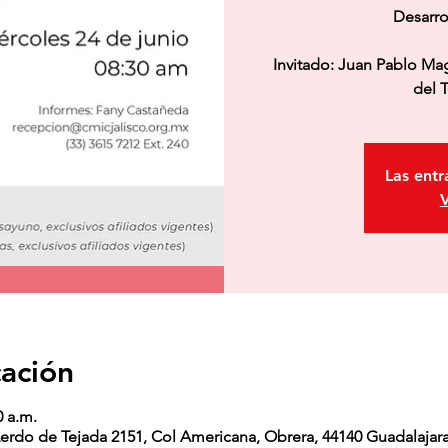
Desarro
Invitado: Juan Pablo M
del 
Las entr
V
cación
0 a.m.
rdo de Tejada 2151, Col Americana, Obrera, 44140 Guadalajara,