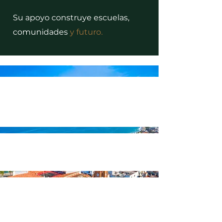
Su apoyo construye escuelas,
comunidades
y futuro.
5 al 7
de agosto
2026
Puerto Vallarta,
Jalisco