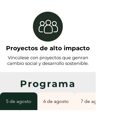
Proyectos de alto impacto
Vincúlese con proyectos que genran
cambio social y desarrollo sostenible.
Programa
5 de agosto
6 de agosto
7 de agosto