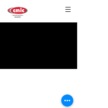
Ya no es posible confirmar
asistencia, favor de
comunicarse directo con CMIC
©2022
Sitio profesional hecho por BizNexus para CMIC
Jalisco. ¿Quieres uno así?
¡Haz click aquí!