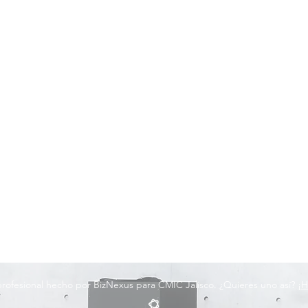
 profesional hecho por BizNexus para CMIC Jalisco. ¿Quieres uno así?
¡H